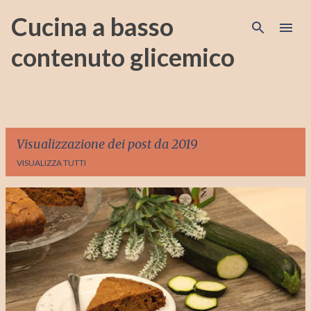
Passa ai contenuti principali
Cucina a basso
contenuto glicemico
Visualizzazione dei post da 2019
VISUALIZZA TUTTI
P
o
s
t