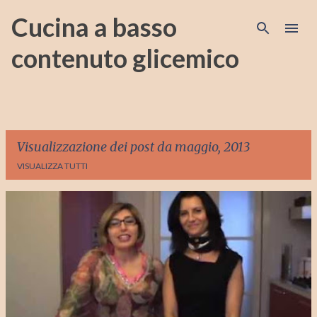
Passa ai contenuti principali
Cucina a basso
contenuto glicemico
Visualizzazione dei post da maggio, 2013
VISUALIZZA TUTTI
P
o
s
t