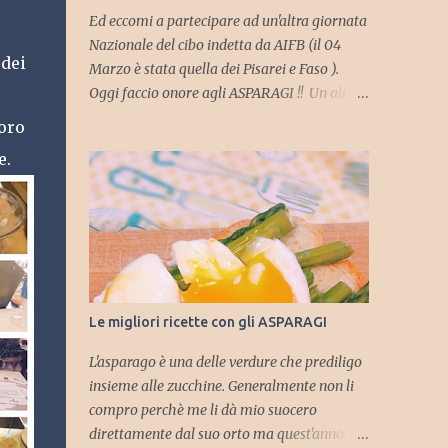
Ed eccomi a partecipare ad un'altra giornata
Nazionale del cibo indetta da AIFB (il 04
 dei
Marzo è stata quella dei Pisarei e Faso ).
Oggi faccio onore agli ASPARAGI !! Un altro
buon pretesto per incontrare e collaborare
oro
con il gruppo delle food blogger Piacentine
e.
ma soprattutto, insieme a loro, aderire agli
eventi organizzati dal Consorzio
dell'Asparago Piacentino , che vede
protagonista proprio uno degli ortaggi del
mese di Aprile!! Durante il periodo che va dal
26/03/2016 al 06/06/2016 Piacenza e la sua
provincia sarà ricca di eventi tra cui la
Le migliori ricette con gli ASPARAGI
"Rassegna gastronomica dell'Asparago
Piacentino", proposta da ristoratori ed
L'asparago è una delle verdure che prediligo
Agriturismi della zona , ... un appuntamento
insieme alle zucchine. Generalmente non li
per veri intenditori ed appassionati dove
compro perchè me li dà mio suocero
profumi e sapori di piatti inaspettati
direttamente dal suo orto ma quest'anno,