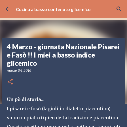
Passa ai contenuti principali
Cucina a basso contenuto glicemico
4 Marzo - giornata Nazionale Pisarei
e Fasò !! I miei a basso indice
glicemico
marzo 04, 2016
Un pò di storia...
I pisarei e fosò (fagioli in dialetto piacentino)
sono un piatto tipico della tradizione piacentina.
Questa ricetta si perde nella notte dei tempi, gli