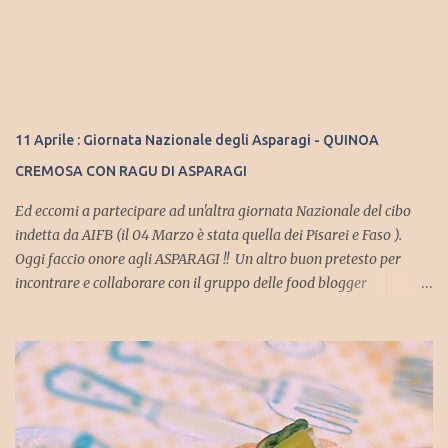
11 Aprile : Giornata Nazionale degli Asparagi - QUINOA
CREMOSA CON RAGU DI ASPARAGI
Ed eccomi a partecipare ad un'altra giornata Nazionale del cibo
indetta da AIFB (il 04 Marzo è stata quella dei Pisarei e Faso ).
Oggi faccio onore agli ASPARAGI !! Un altro buon pretesto per
incontrare e collaborare con il gruppo delle food blogger
Piacentine ma soprattutto, insieme a loro, aderire agli eventi
organizzati dal Consorzio dell'Asparago Piacentino , che vede
protagonista proprio uno degli ortaggi del mese di Aprile!! Durante
il periodo che va dal 26/03/2016 al 06/06/2016 Piacenza e la sua
provincia sarà ricca di eventi tra cui la "Rassegna gastronomica
dell'Asparago Piacentino", proposta da ristoratori ed Agriturismi