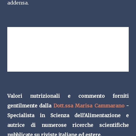
addensa.
Cuocete i pisarei in acqua bollente e salata,
scolateli appena riaffiorano con un mestolo
forato e, nel caso fossero troppo asciutti,
aggiungete un po’ di acqua di cottura. Conditeli
con la salsa e una bella spolverata di parmigiano
grattugiato.
Valori nutrizionali e commento forniti
gentilmente dalla
Dott.ssa Marisa Cammarano
-
Specialista in Scienza dell'Alimentazione e
autrice di numerose ricerche scientifiche
pubblicate su riviste italiane ed estere.