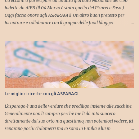
Ed eccomi a partecipare ad un'altra giornata Nazionale del cibo
indetta da AIFB (il 04 Marzo è stata quella dei Pisarei e Faso ).
Oggi faccio onore agli ASPARAGI !! Un altro buon pretesto per
incontrare e collaborare con il gruppo delle food blogger
Piacentine ma soprattutto, insieme a loro, aderire agli eventi
organizzati dal Consorzio dell'Asparago Piacentino , che vede
protagonista proprio uno degli ortaggi del mese di Aprile!! Durante
il periodo che va dal 26/03/2016 al 06/06/2016 Piacenza e la sua
provincia sarà ricca di eventi tra cui la "Rassegna gastronomica
dell'Asparago Piacentino", proposta da ristoratori ed Agriturismi
della zona , ... un appuntamento per veri intenditori ed
appassionati dove profumi e sapori di piatti inaspettati saranno
sicuramente di vostro gradimento. Vi lascio anche la lista dei punti
Le migliori ricette con gli ASPARAGI
vendita e dei produttori dove poter acquistare direttamente gli
asparagi e approfittare per farvi un bel giretto nelle nost...
L'asparago è una delle verdure che prediligo insieme alle zucchine.
Generalmente non li compro perchè me li dà mio suocero
direttamente dal suo orto ma quest'anno, non potendoci vedere, (ci
separano pochi chilometri ma io sono in Emilia e lui in
Lombardia) sono stata costretta ad acquistarli. Alcune volte ne ho