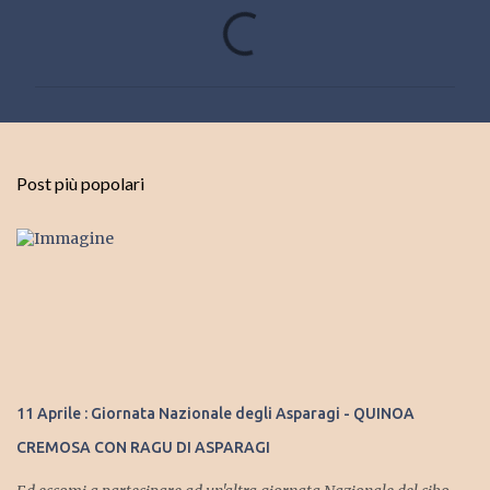
C
o
m
m
e
n
Post più popolari
t
i
11 Aprile : Giornata Nazionale degli Asparagi - QUINOA
CREMOSA CON RAGU DI ASPARAGI