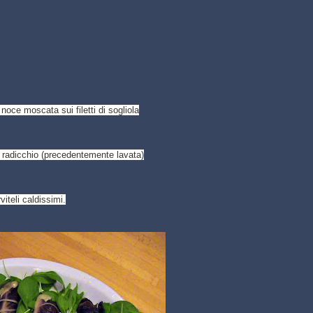
noce moscata sui filetti di sogliola
di radicchio (precedentemente lavata)
iteli caldissimi.