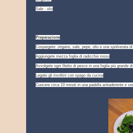
Sale - olio
Preparazione
Cospargete: origano, sale, pepe, olio e una spolverata di 
Aggiungete mezza foglia di radicchio rosso
Avvolgete ogni filetto di pesce in una foglia più grande 
Legate gli involtini con spago da cucina
Cuocere circa 10 minuti in una padella antiaderente e serv