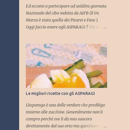
Ed eccomi a partecipare ad un'altra giornata
Nazionale del cibo indetta da AIFB (il 04
Marzo è stata quella dei Pisarei e Faso ).
Oggi faccio onore agli ASPARAGI !! Un altro
buon pretesto per incontrare e collaborare
con il gruppo delle food blogger Piacentine
ma soprattutto, insieme a loro, aderire agli
eventi organizzati dal Consorzio
dell'Asparago Piacentino , che vede
protagonista proprio uno degli ortaggi del
mese di Aprile!! Durante il periodo che va dal
26/03/2016 al 06/06/2016 Piacenza e la sua
provincia sarà ricca di eventi tra cui la
Le migliori ricette con gli ASPARAGI
"Rassegna gastronomica dell'Asparago
Piacentino", proposta da ristoratori ed
L'asparago è una delle verdure che prediligo
Agriturismi della zona , ... un appuntamento
insieme alle zucchine. Generalmente non li
per veri intenditori ed appassionati dove
compro perchè me li dà mio suocero
profumi e sapori di piatti inaspettati
direttamente dal suo orto ma quest'anno,