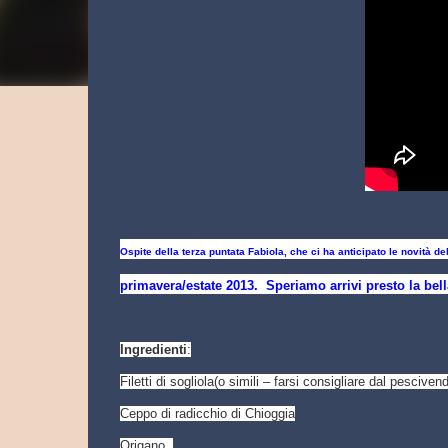
Ospite della terza puntata Fabiola, che ci ha anticipato le novità d
primavera/estate 2013. Speriamo arrivi presto la bell
Ingredienti
:
Filetti di sogliola(o simili – farsi consigliare dal pesciven
Ceppo di radicchio di Chioggia
Origano,