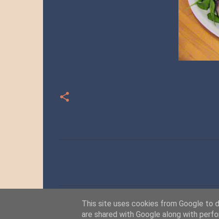
C
o
m
m
This site uses cookies from Google to de
e
are shared with Google along with perfo