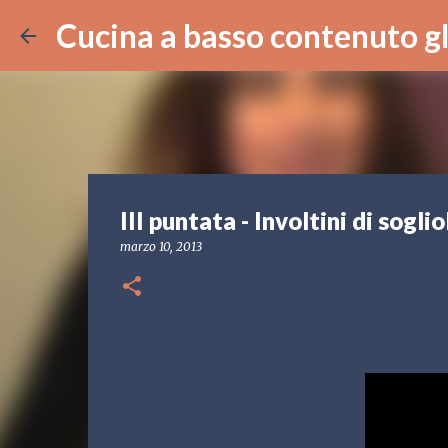
Cucina a basso contenuto g
III puntata - Involtini di soglio
marzo 10, 2013