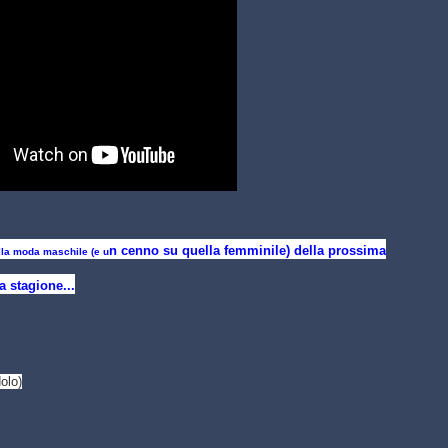
n cenno su quella femminile) della prossima
ella moda maschile (e u
a stagione...
dolo)