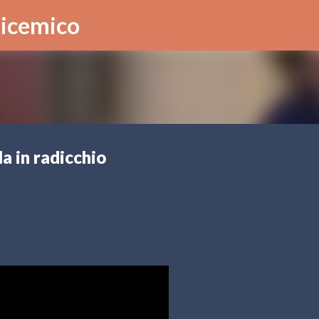
Passa ai contenuti principali
licemico
la in radicchio